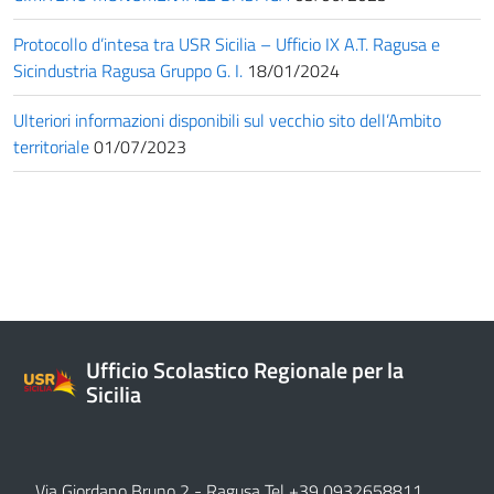
Protocollo d’intesa tra USR Sicilia – Ufficio IX A.T. Ragusa e
Sicindustria Ragusa Gruppo G. I.
18/01/2024
Ulteriori informazioni disponibili sul vecchio sito dell’Ambito
territoriale
01/07/2023
Ufficio Scolastico Regionale per la
Sicilia
Via Giordano Bruno 2
- Ragusa Tel +39 0932658811