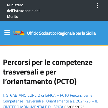
⋮
Ministero
dell'Istruzione e del
Merito
Ufficio Scolastico Regionale per la Sicilia
Percorsi per le competenze
trasversali e per
l’orientamento (PCTO)
I.I.S. GAETANO CURCIO di ISPICA – PCTO Percorsi per le
Competenze Trasversali e l’Orientamento a.s. 2024-25 – IL
CIMITERO MONUMENTALE DI ISPICA
05/06/2025