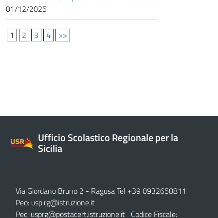
01/12/2025
1
2
3
4
>>
Ufficio Scolastico Regionale per la
Sicilia
Via Giordano Bruno 2
- Ragusa Tel +39 0932658811
Peo:
usp.rg@istruzione.it
Pec:
usprg@postacert.istruzione.it
Codice Fiscale: