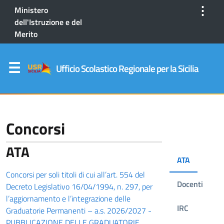
⋮
Ministero
dell'Istruzione e del
Merito
Ufficio Scolastico Regionale per la Sicilia
Concorsi
ATA
ATA
Concorsi per soli titoli di cui all’art. 554 del
Docenti
Decreto Legislativo 16/04/1994, n. 297, per
l’aggiornamento e l’integrazione delle
IRC
Graduatorie Permanenti – a.s. 2026/2027 -
PUBBLICAZIONE DELLE GRADUATORIE