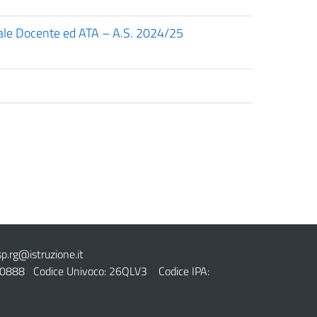
nale Docente ed ATA – A.S. 2024/25
sp.rg@istruzione.it
0888 Codice Univoco: 26QLV3 Codice IPA: