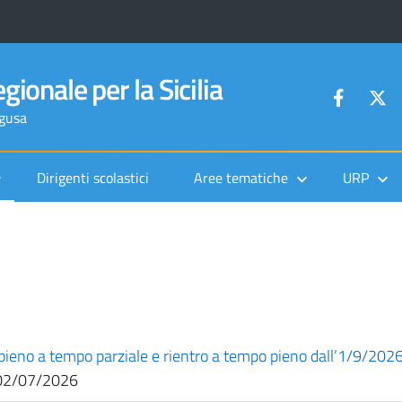
gionale per la Sicilia
agusa
Dirigenti scolastici
Aree tematiche
URP
pieno a tempo parziale e rientro a tempo pieno dall’1/9/2026
2/07/2026