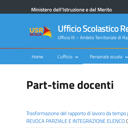
Ministero dell'Istruzione e del Merito
Ufficio Scolastico Re
Ufficio IX – Ambito Territoriale di R
Home
L’ufficio
Personale scuola
Part-time docenti
Trasformazione del rapporto di lavoro da tempo 
REVOCA PARZIALE E INTEGRAZIONE ELENCO
0