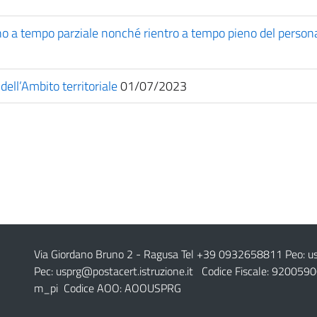
no a tempo parziale nonché rientro a tempo pieno del perso
 dell’Ambito territoriale
01/07/2023
Via Giordano Bruno 2
- Ragusa Tel +39 0932658811 Peo:
u
Pec:
usprg@postacert.istruzione.it
Codice Fiscale: 9200590
m_pi Codice AOO: AOOUSPRG