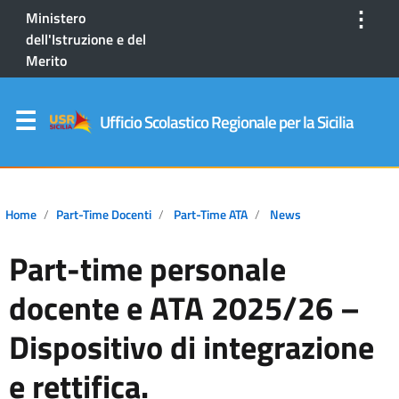
⋮
Ministero
dell'Istruzione e del
Merito
Ufficio Scolastico Regionale per la Sicilia
Home
Part-Time Docenti
Part-Time ATA
News
Part-time personale
docente e ATA 2025/26 –
Dispositivo di integrazione
e rettifica.