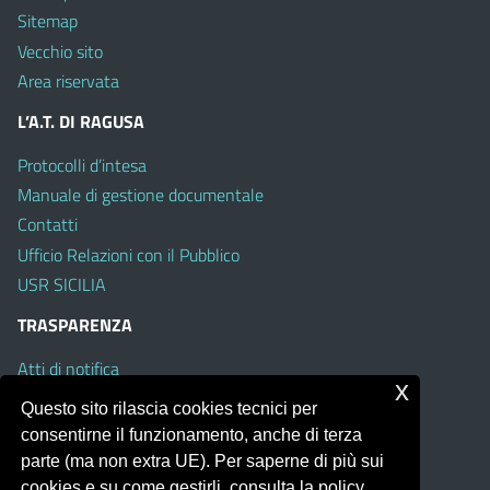
Sitemap
Vecchio sito
Area riservata
L’A.T. DI RAGUSA
Protocolli d’intesa
Manuale di gestione documentale
Contatti
Ufficio Relazioni con il Pubblico
USR SICILIA
TRASPARENZA
Atti di notifica
x
Albo on line
Questo sito rilascia cookies tecnici per
Amministrazione Trasparente
consentirne il funzionamento, anche di terza
Obiettivi di Accessibilità
parte (ma non extra UE). Per saperne di più sui
cookies e su come gestirli, consulta la policy