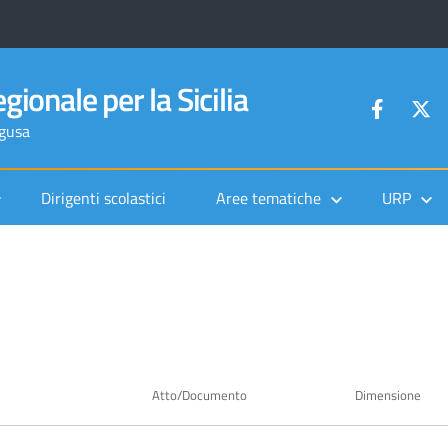
gionale per la Sicilia
agusa
Dirigenti scolastici
Aree tematiche
URP
Atto/Documento
Dimensione