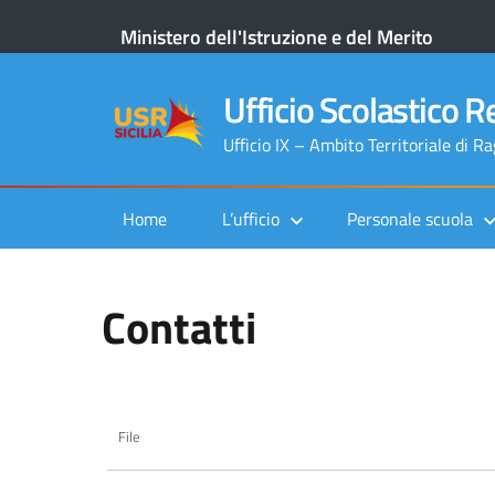
Ministero dell'Istruzione e del Merito
Ufficio Scolastico Re
Ufficio IX – Ambito Territoriale di R
Home
L’ufficio
Personale scuola
Contatti
File