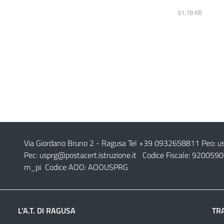
91.18 KB
Via Giordano Bruno 2
- Ragusa Tel +39 0932658811 Peo:
u
Pec:
usprg@postacert.istruzione.it
Codice Fiscale: 9200590
m_pi Codice AOO: AOOUSPRG
L’A.T. DI RAGUSA
TR