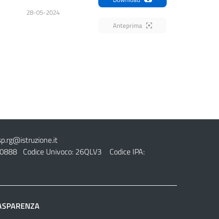
28-05-2024
Anteprima
sp.rg@istruzione.it
0888 Codice Univoco: 26QLV3 Codice IPA:
ASPARENZA