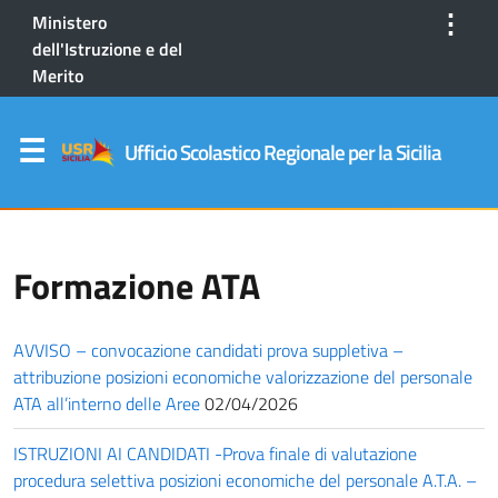
⋮
Ministero
dell'Istruzione e del
Merito
Ufficio Scolastico Regionale per la Sicilia
Formazione ATA
AVVISO – convocazione candidati prova suppletiva –
attribuzione posizioni economiche valorizzazione del personale
ATA all’interno delle Aree
02/04/2026
ISTRUZIONI AI CANDIDATI -Prova finale di valutazione
procedura selettiva posizioni economiche del personale A.T.A. –