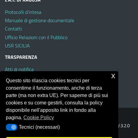
Protocolli d’intesa
Manuale di gestione documentale
Contatti
Ufficio Relazioni con il Pubblico
USR SICILIA
TRASPARENZA
Atti di notifica
x
Albo on line
Questo sito rilascia cookies tecnici per
Amministrazione Trasparente
consentirne il funzionamento, anche di terza
Obiettivi di Accessibilità
parte (ma non extra UE). Per saperne di più sui
cookies e su come gestirli, consulta la policy
disponibile nell'apposito link in fondo alla
pagina.
Cookie Policy
Portale realizzato con la piattaforma
Argo Web 4.0
Template Italia configurato sul tema accessibile
EduTheme
V.3.2.0
Tecnici (necessari)
Tecnici (necessari)
(Mizar)