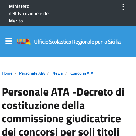
⋮
Ministero
dell'Istruzione e del
Merito
Ufficio Scolastico Regionale per la Sicilia
Home
Personale ATA
News
Concorsi ATA
Personale ATA -Decreto di
costituzione della
commissione giudicatrice
dei concorsi per soli titoli