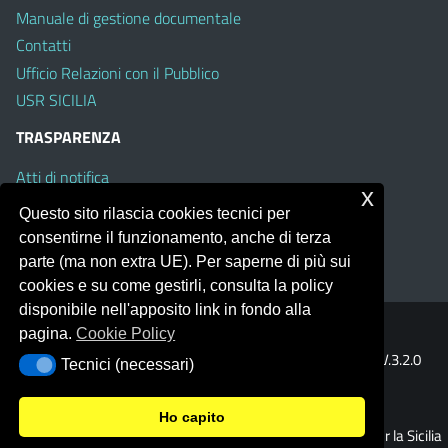
Manuale di gestione documentale
Contatti
Ufficio Relazioni con il Pubblico
USR SICILIA
TRASPARENZA
Atti di notifica
x
Albo on line
Questo sito rilascia cookies tecnici per
Amministrazione Trasparente
consentirne il funzionamento, anche di terza
Obiettivi di Accessibilità
parte (ma non extra UE). Per saperne di più sui
cookies e su come gestirli, consulta la policy
disponibile nell'apposito link in fondo alla
pagina.
Cookie Policy
Portale realizzato con la piattaforma
Argo Web 4.0
Template Italia configurato sul tema accessibile
EduTheme
V.3.2.0
Tecnici (necessari)
Tecnici (necessari)
(Mizar)
Ho capito
© 2026 Ufficio Scolastico Regionale per la Sicilia