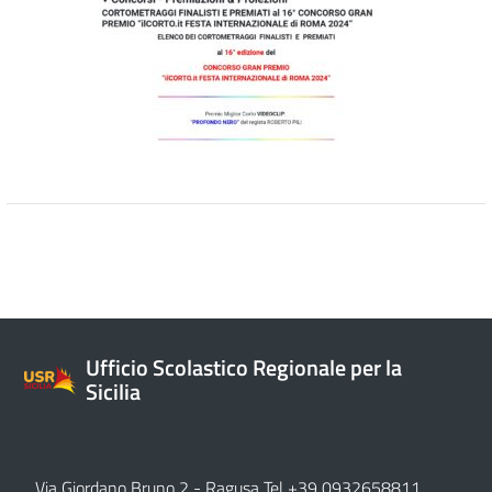
Ufficio Scolastico Regionale per la
Sicilia
Via Giordano Bruno 2
- Ragusa Tel +39 0932658811