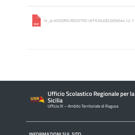
m_pi.AOODRSI.REGISTRO UFFICIALE(E).0056544.12-1
Ufficio Scolastico Regionale per la
Sicilia
Ufficio IX – Ambito Territoriale di Ragusa
INFORMAZIONI SUL SITO