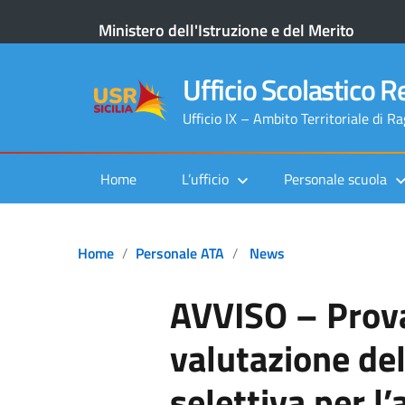
Ministero dell'Istruzione e del Merito
Ufficio Scolastico Re
Ufficio IX – Ambito Territoriale di R
Home
L’ufficio
Personale scuola
Home
Personale ATA
News
AVVISO – Prova
valutazione de
selettiva per l’