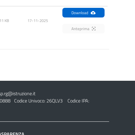
Download
11 KB
17-11-2025
Anteprima
sp.rg@istruzione.it
0888 Codice Univoco: 26QLV3 Codice IPA:
ASPARENZA