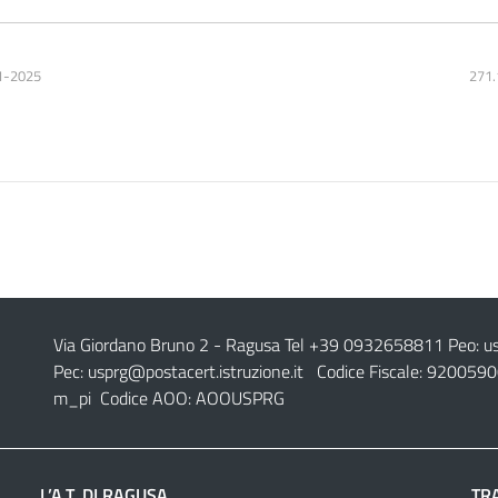
1-2025
271.
Via Giordano Bruno 2
- Ragusa Tel +39 0932658811 Peo:
u
Pec:
usprg@postacert.istruzione.it
Codice Fiscale: 9200590
m_pi Codice AOO: AOOUSPRG
L’A.T. DI RAGUSA
TR