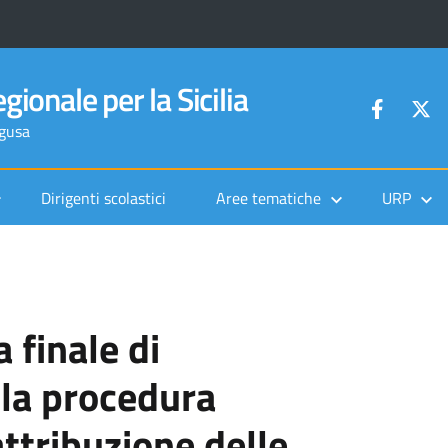
gionale per la Sicilia
agusa
Dirigenti scolastici
Aree tematiche
URP
 finale di
lla procedura
attribuzione delle