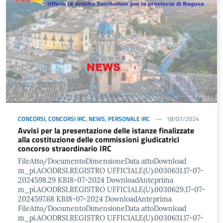
CONCORSI
,
CONCORSI IRC
,
NEWS
,
PERSONALE IRC
18/07/2024
Avvisi per la presentazione delle istanze finalizzate
alla costituzione delle commissioni giudicatrici
concorso straordinario IRC
FileAtto/DocumentoDimensioneData attoDownload
m_pi.AOODRSI.REGISTRO UFFICIALE(U).0030631.17-07-
2024598.29 KB18-07-2024 DownloadAnteprima
m_pi.AOODRSI.REGISTRO UFFICIALE(U).0030629.17-07-
2024597.68 KB18-07-2024 DownloadAnteprima
FileAtto/DocumentoDimensioneData attoDownload
m_pi.AOODRSI.REGISTRO UFFICIALE(U).0030631.17-07-