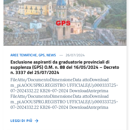
AREE TEMATICHE
,
GPS
,
NEWS
26/07/2024
Esclusione aspiranti da graduatorie provinciali di
supplenza (GPS) O.M. n. 88 del 16/05/2024 – Decreto
n. 3337 del 25/07/2024
FileAtto/DocumentoDimensioneData attoDownload
m_pi.AOOUSPRG.REGISTRO UFFICIALE(U).0003337.25-
07-2024332.22 KB26-07-2024 DownloadAnteprima
FileAtto/DocumentoDimensioneData attoDownload
m_pi.AOOUSPRG.REGISTRO UFFICIALE(U).0003337.25-
07-2024332.22 KB26-07-2024 DownloadAnteprima
LEGGI DI PIÙ