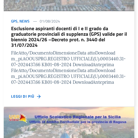
GPS
,
NEWS
01/08/2024
Esclusione aspiranti docenti di I e II grado da
graduatorie provinciali di supplenza (GPS) valide per il
biennio 2024/26 –Decreto prot. n. 3440 del
31/07/2024
FileAtto/DocumentoDimensioneData attoDownload
m_pi.AOOUSPRG.REGISTRO UFFICIALE(U).0003440.31-
07-2024437.66 KB01-08-2024 DownloadAnteprima
FileAtto/DocumentoDimensioneData attoDownload
m_pi.AOOUSPRG.REGISTRO UFFICIALE(U).0003440.31-
07-2024437.66 KB01-08-2024 DownloadAnteprima
LEGGI DI PIÙ