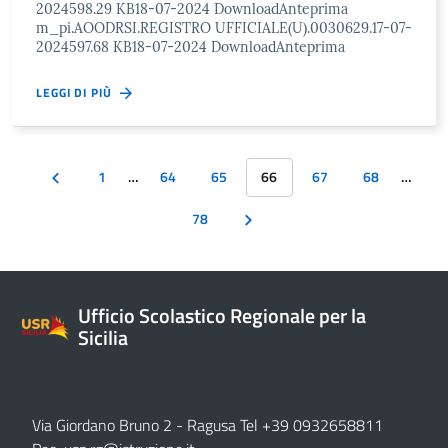
2024598.29 KB18-07-2024 DownloadAnteprima
m_pi.AOODRSI.REGISTRO UFFICIALE(U).0030629.17-07-
2024597.68 KB18-07-2024 DownloadAnteprima
LEGGI DI PIÙ
1
…
64
65
66
67
68
…
78
Ufficio Scolastico Regionale per la
Sicilia
Via Giordano Bruno 2
- Ragusa Tel +39 0932658811