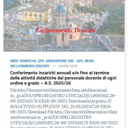
AREE TEMATICHE
,
GPS
,
GRADUATORIE GAE - GPS
,
NEWS
,
RECLUTAMENTO DOCENTI
26/09/2025
Conferimento incarichi annuali e/o fino al termine
delle attività didattiche del personale docente di ogni
ordine e grado – A.S. 2025/26
FileAtto/DocumentoDimensioneData attoDownload
m_pi.AOOUSPRG.REGISTRO UFFICIALE(U).0005812.26-
09-2025431.70 KB26-09-2025 DownloadAnteprima IV
BOLLETTINO SUPPLENZE DEL 26.09.202517.39 KB26-
09-2025 Download FileAtto/DocumentoDimensioneData
attoDownload m_pi.AOOUSPRG.REGISTRO
UFFICIALE(U).0005812.26-09-2025431.70 KB26-09-2025