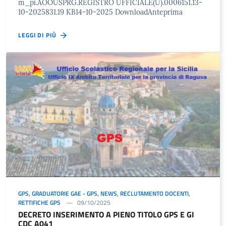
m_pi.AOOUSPRG.REGISTRO UFFICIALE(U).0006151.13-
10-2025831.19 KB14-10-2025 DownloadAnteprima
LEGGI DI PIÙ
GPS
,
GRADUATORIE GAE - GPS
,
NEWS
,
RECLUTAMENTO DOCENTI
,
RETTIFICHE GPS
09/10/2025
DECRETO INSERIMENTO A PIENO TITOLO GPS E GI
CDC A041