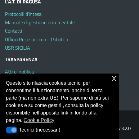
L’A.T. DI RAGUSA
Protocolli d’intesa
Manuale di gestione documentale
Contatti
Ufficio Relazioni con il Pubblico
USR SICILIA
TRASPARENZA
Atti di notifica
x
Albo on line
Questo sito rilascia cookies tecnici per
Amministrazione Trasparente
consentirne il funzionamento, anche di terza
Obiettivi di Accessibilità
parte (ma non extra UE). Per saperne di più sui
cookies e su come gestirli, consulta la policy
disponibile nell'apposito link in fondo alla
pagina.
Cookie Policy
Portale realizzato con la piattaforma
Argo Web 4.0
Template Italia configurato sul tema accessibile
EduTheme
V.3.2.0
Tecnici (necessari)
Tecnici (necessari)
(Mizar)