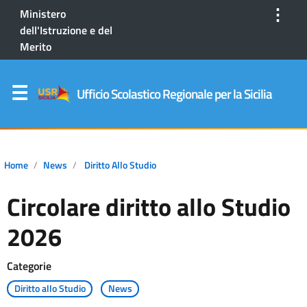
⋮
Ministero
dell'Istruzione e del
Merito
Ufficio Scolastico Regionale per la Sicilia
Home
News
Diritto Allo Studio
Circolare diritto allo Studio
2026
Categorie
Diritto allo Studio
News