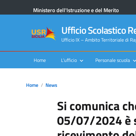
Ministero dell'Istruzione e del Merito
Ufficio Scolastico Re
Ufficio IX – Ambito Territoriale di R
Home
L’ufficio
Personale scuola
Home
News
Si comunica ch
05/07/2024 è s
ricevimento de