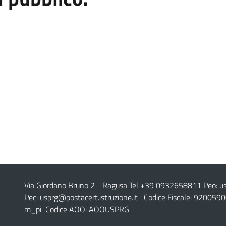
Via Giordano Bruno 2
- Ragusa Tel +39 0932658811 Peo:
u
Pec:
usprg@postacert.istruzione.it
Codice Fiscale: 9200590
m_pi Codice AOO: AOOUSPRG