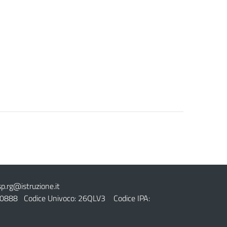
sp.rg@istruzione.it
0888 Codice Univoco: 26QLV3 Codice IPA: