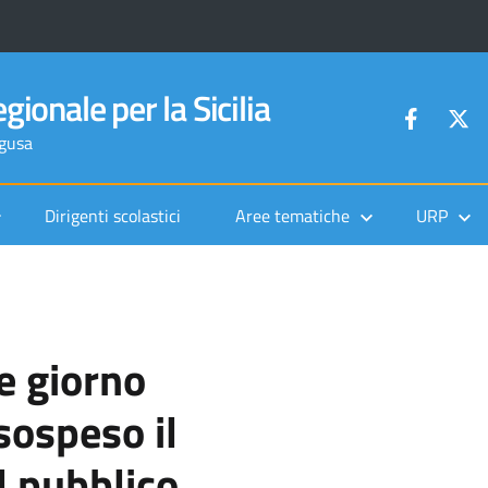
gionale per la Sicilia
agusa
Dirigenti scolastici
Aree tematiche
URP
e giorno
ospeso il
l pubblico.