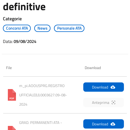
definitive
Categorie
Concorsi ATA
News
Personale ATA
Data:
09/08/2024
File
Download
m_pi.AOOUSPRG.REGISTRO 
Download
UFFICIALE(U).0003627.09-08-
Anteprima
2024
GRAD. PERMANENTI ATA - 
Download