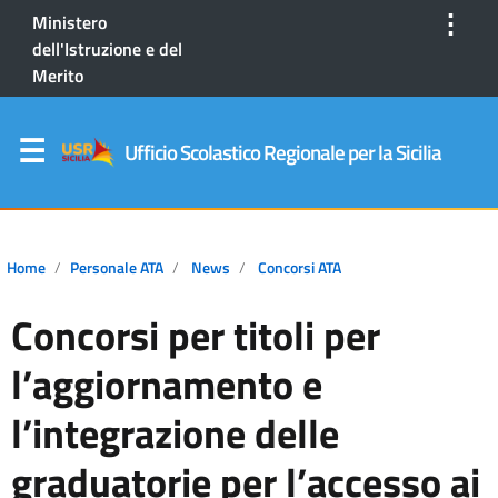
⋮
Ministero
dell'Istruzione e del
Merito
Ufficio Scolastico Regionale per la Sicilia
Home
Personale ATA
News
Concorsi ATA
Concorsi per titoli per
l’aggiornamento e
l’integrazione delle
graduatorie per l’accesso ai