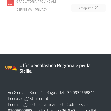
GRADUATORIA PROVINCIALE 
Anteprima
DEFINITIVA - PRIVACY
Ufficio Scolastico Regionale per la
Sicilia
Via Giordano Bruno 2
- Ragusa Tel +39 0932658811
Peo:
usp.rg@istruzione.it
Pec:
usprg@postacert.istruzione.it
Codice Fiscale:
92005900888 Codice Univoco: 26QLV3 Codice IPA: