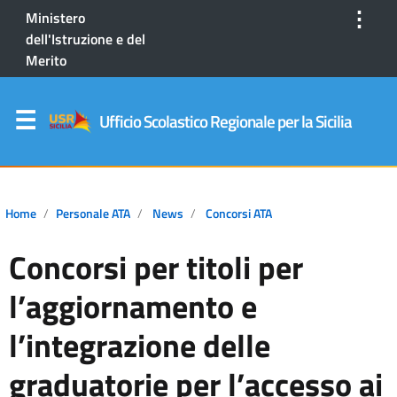
⋮
Ministero
dell'Istruzione e del
Merito
Ufficio Scolastico Regionale per la Sicilia
Home
Personale ATA
News
Concorsi ATA
Concorsi per titoli per
l’aggiornamento e
l’integrazione delle
graduatorie per l’accesso ai