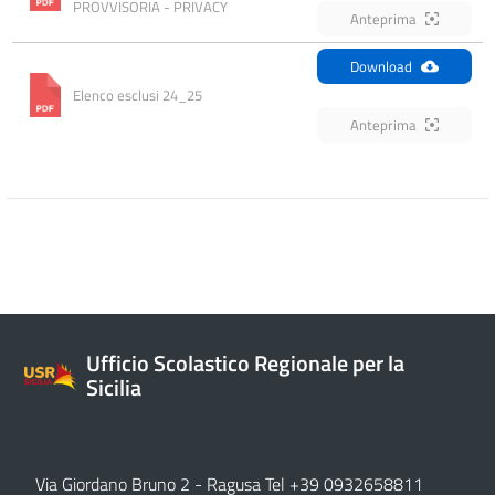
PROVVISORIA - PRIVACY
Anteprima
Download
Elenco esclusi 24_25
Anteprima
Ufficio Scolastico Regionale per la
Sicilia
Via Giordano Bruno 2
- Ragusa Tel +39 0932658811