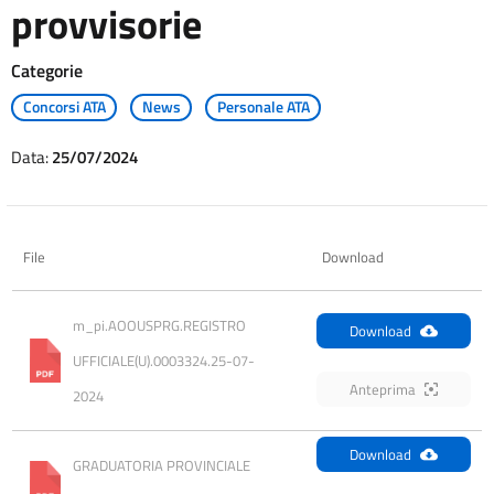
provvisorie
Categorie
Concorsi ATA
News
Personale ATA
Data:
25/07/2024
File
Download
m_pi.AOOUSPRG.REGISTRO 
Download
UFFICIALE(U).0003324.25-07-
Anteprima
2024
Download
GRADUATORIA PROVINCIALE 