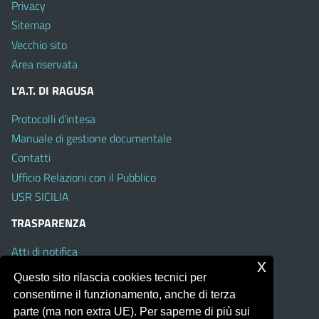
Privacy
Sitemap
Vecchio sito
Area riservata
L’A.T. DI RAGUSA
Protocolli d’intesa
Manuale di gestione documentale
Contatti
Ufficio Relazioni con il Pubblico
USR SICILIA
TRASPARENZA
Atti di notifica
x
Albo on line
Questo sito rilascia cookies tecnici per
Amministrazione Trasparente
consentirne il funzionamento, anche di terza
Obiettivi di Accessibilità
parte (ma non extra UE). Per saperne di più sui