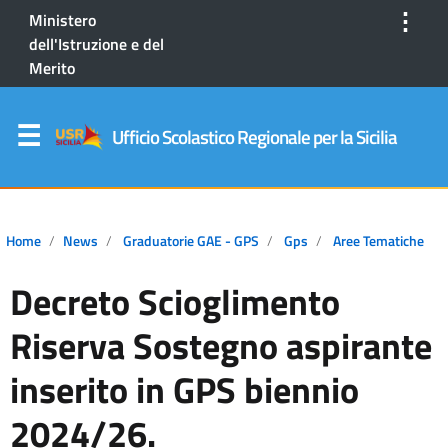
⋮
Ministero
dell'Istruzione e del
Merito
Ufficio Scolastico Regionale per la Sicilia
Home
News
Graduatorie GAE - GPS
Gps
Aree Tematiche
Decreto Scioglimento
Riserva Sostegno aspirante
inserito in GPS biennio
2024/26.