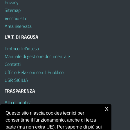
Privacy
Sitemap
Vecchio sito
Area riservata
L’A.T. DI RAGUSA
Protocolli d’intesa
Manuale di gestione documentale
Contatti
Ufficio Relazioni con il Pubblico
USR SICILIA
TRASPARENZA
Atti di notifica
x
Albo on line
Questo sito rilascia cookies tecnici per
Amministrazione Trasparente
consentirne il funzionamento, anche di terza
Obiettivi di Accessibilità
parte (ma non extra UE). Per saperne di più sui