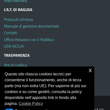
Area riservata
L’A.T. DI RAGUSA
Protocolli d’intesa
Manuale di gestione documentale
Contatti
Ufficio Relazioni con il Pubblico
USR SICILIA
TRASPARENZA
Atti di notifica
x
Albo on line
Questo sito rilascia cookies tecnici per
Amministrazione Trasparente
consentirne il funzionamento, anche di terza
Obiettivi di Accessibilità
parte (ma non extra UE). Per saperne di più sui
cookies e su come gestirli, consulta la policy
disponibile nell'apposito link in fondo alla
pagina.
Cookie Policy
Portale realizzato con la piattaforma
Argo Web 4.0
Template Italia configurato sul tema accessibile
EduTheme
V.3.2.0