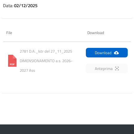
Data:
02/12/2025
File
Download
2781 D.A._Istr del 27_11_2025   
Download
DIMENSIONAMENTO a.s. 2026-
Anteprima
2027 Ass