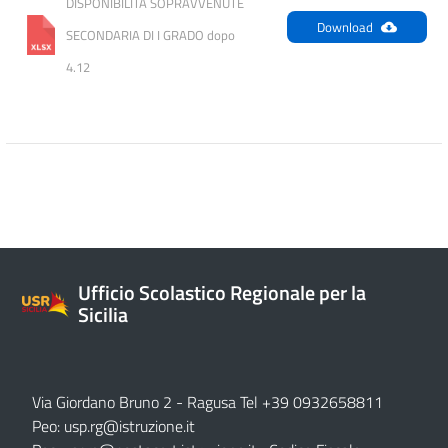
DISPONIBILITÀ SOPRAVVENUTE 
Download
SECONDARIA DI I GRADO dopo 
4.12
Ufficio Scolastico Regionale per la
Sicilia
Via Giordano Bruno 2
- Ragusa Tel +39 0932658811
Peo:
usp.rg@istruzione.it