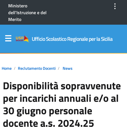
⋮
Ministero
dell'Istruzione e del
Merito
Ufficio Scolastico Regionale per la Sicilia
Home
Reclutamento Docenti
News
Disponibilità sopravvenute
per incarichi annuali e/o al
30 giugno personale
docente a.s. 2024.25