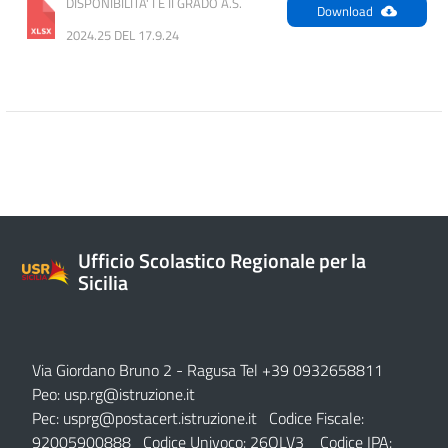
DISPONIBILITA' I E II GRADO A.S. 
Download
2024.25 DEL 17.9.24
Ufficio Scolastico Regionale per la
Sicilia
Via Giordano Bruno 2
- Ragusa Tel +39 0932658811
Peo:
usp.rg@istruzione.it
Pec:
usprg@postacert.istruzione.it
Codice Fiscale:
92005900888 Codice Univoco: 26QLV3 Codice IPA: