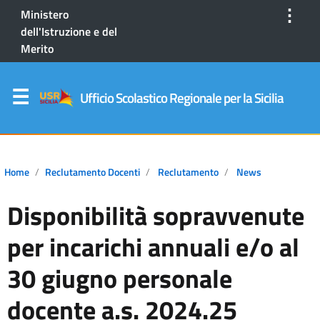
⋮
Ministero
dell'Istruzione e del
Merito
Ufficio Scolastico Regionale per la Sicilia
Home
Reclutamento Docenti
Reclutamento
News
Disponibilità sopravvenute
per incarichi annuali e/o al
30 giugno personale
docente a.s. 2024.25