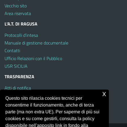
Vecchio sito
Area riservata
L’A.T. DI RAGUSA
Protocolli d’intesa
Manuale di gestione documentale
Contatti
Ufficio Relazioni con il Pubblico
USR SICILIA
TRASPARENZA
Atti di notifica
x
Albo on line
Questo sito rilascia cookies tecnici per
Amministrazione Trasparente
consentirne il funzionamento, anche di terza
Obiettivi di Accessibilità
parte (ma non extra UE). Per saperne di più sui
cookies e su come gestirli, consulta la policy
disponibile nell'apposito link in fondo alla