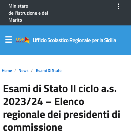
⋮
Ministero
dell'Istruzione e del
Merito
Ufficio Scolastico Regionale per la Sicilia
Home
News
Esami Di Stato
Esami di Stato II ciclo a.s.
2023/24 – Elenco
regionale dei presidenti di
commissione