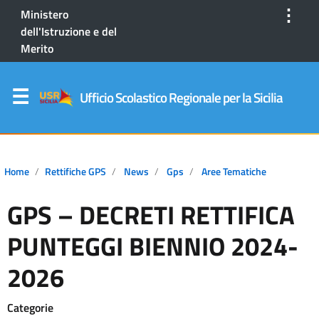
⋮
Ministero
dell'Istruzione e del
Merito
Ufficio Scolastico Regionale per la Sicilia
Home
Rettifiche GPS
News
Gps
Aree Tematiche
GPS – DECRETI RETTIFICA
PUNTEGGI BIENNIO 2024-
2026
Categorie