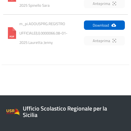
Anteprima
2025 Spinello Sara
m_pi.AOOUSPRG.REGISTRO 
Download
UFFICIALE(U).0000066.08-01-
Anteprima
2025 Lauretta Jenny
Ufficio Scolastico Regionale per la
Sicilia