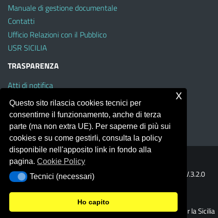
Manuale di gestione documentale
Contatti
Ufficio Relazioni con il Pubblico
USR SICILIA
TRASPARENZA
Atti di notifica
x
Albo on line
Questo sito rilascia cookies tecnici per
Amministrazione Trasparente
consentirne il funzionamento, anche di terza
Obiettivi di Accessibilità
parte (ma non extra UE). Per saperne di più sui
cookies e su come gestirli, consulta la policy
disponibile nell'apposito link in fondo alla
pagina.
Cookie Policy
Portale realizzato con la piattaforma
Argo Web 4.0
Template Italia configurato sul tema accessibile
EduTheme
V.3.2.0
Tecnici (necessari)
Tecnici (necessari)
(Mizar)
Ho capito
© 2026 Ufficio Scolastico Regionale per la Sicilia