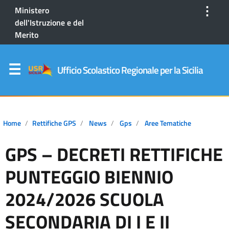
⋮
Ministero
dell'Istruzione e del
Merito
Ufficio Scolastico Regionale per la Sicilia
Home
Rettifiche GPS
News
Gps
Aree Tematiche
GPS – DECRETI RETTIFICHE
PUNTEGGIO BIENNIO
2024/2026 SCUOLA
SECONDARIA DI I E II