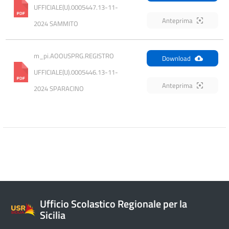
UFFICIALE(U).0005447.13-11-
Anteprima
2024 SAMMITO
m_pi.AOOUSPRG.REGISTRO 
Download
UFFICIALE(U).0005446.13-11-
Anteprima
2024 SPARACINO
Ufficio Scolastico Regionale per la
Sicilia