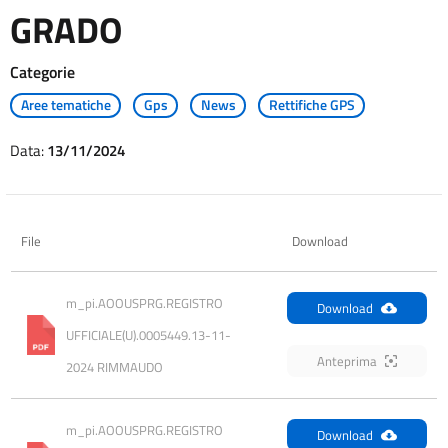
GRADO
Categorie
Aree tematiche
Gps
News
Rettifiche GPS
Data:
13/11/2024
File
Download
m_pi.AOOUSPRG.REGISTRO 
Download
UFFICIALE(U).0005449.13-11-
Anteprima
2024 RIMMAUDO
m_pi.AOOUSPRG.REGISTRO 
Download