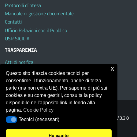
Protocolli d’intesa
Manuale di gestione documentale
Contatti
Ufficio Relazioni con il Pubblico
USR SICILIA
TRASPARENZA
Atti di notifica
x
Albo on line
Questo sito rilascia cookies tecnici per
Amministrazione Trasparente
consentirne il funzionamento, anche di terza
Obiettivi di Accessibilità
parte (ma non extra UE). Per saperne di più sui
cookies e su come gestirli, consulta la policy
disponibile nell'apposito link in fondo alla
pagina.
Cookie Policy
Portale realizzato con la piattaforma
Argo Web 4.0
Template Italia configurato sul tema accessibile
EduTheme
V.3.2.0
Tecnici (necessari)
Tecnici (necessari)
(Mizar)
Ho capito