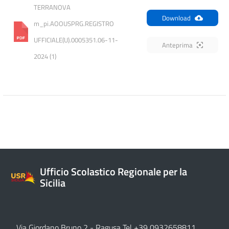
TERRANOVA 
Download
m_pi.AOOUSPRG.REGISTRO 
UFFICIALE(U).0005351.06-11-
Anteprima
2024 (1)
Ufficio Scolastico Regionale per la
Sicilia
Via Giordano Bruno 2
- Ragusa Tel +39 0932658811