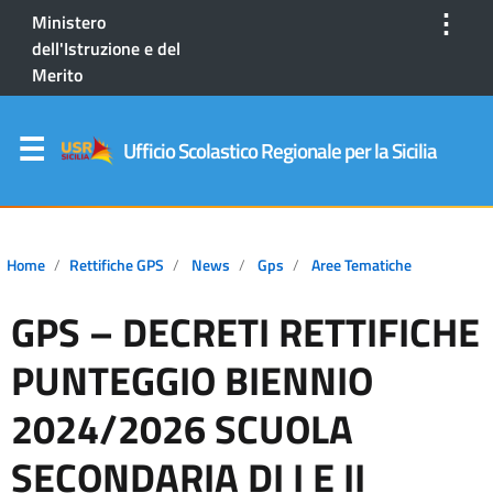
⋮
Ministero
dell'Istruzione e del
Merito
Ufficio Scolastico Regionale per la Sicilia
Home
Rettifiche GPS
News
Gps
Aree Tematiche
GPS – DECRETI RETTIFICHE
PUNTEGGIO BIENNIO
2024/2026 SCUOLA
SECONDARIA DI I E II