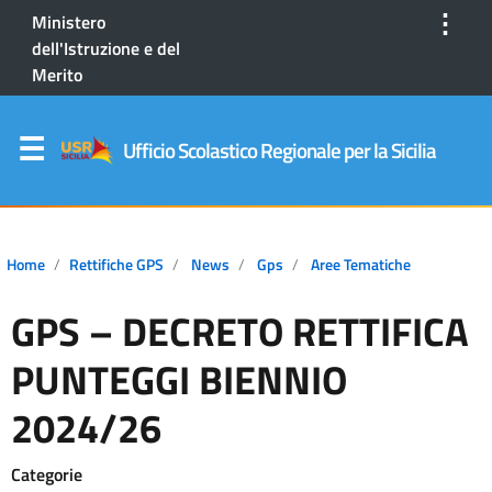
⋮
Ministero
dell'Istruzione e del
Merito
Ufficio Scolastico Regionale per la Sicilia
Home
Rettifiche GPS
News
Gps
Aree Tematiche
GPS – DECRETO RETTIFICA
PUNTEGGI BIENNIO
2024/26
Categorie