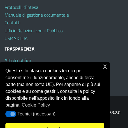
Protocolli d’intesa
Manuale di gestione documentale
Contatti
Ufficio Relazioni con il Pubblico
USR SICILIA
TRASPARENZA
Atti di notifica
x
Albo on line
Questo sito rilascia cookies tecnici per
Amministrazione Trasparente
consentirne il funzionamento, anche di terza
Obiettivi di Accessibilità
parte (ma non extra UE). Per saperne di più sui
cookies e su come gestirli, consulta la policy
disponibile nell'apposito link in fondo alla
pagina.
Cookie Policy
Portale realizzato con la piattaforma
Argo Web 4.0
Template Italia configurato sul tema accessibile
EduTheme
V.3.2.0
Tecnici (necessari)
Tecnici (necessari)
(Mizar)