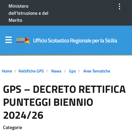
⋮
Ministero
dell'Istruzione e del
Merito
Ufficio Scolastico Regionale per la Sicilia
Home
Rettifiche GPS
News
Gps
Aree Tematiche
GPS – DECRETO RETTIFICA
PUNTEGGI BIENNIO
2024/26
Categorie