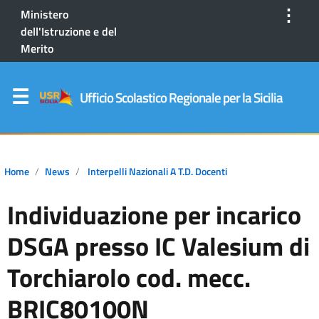
⋮
Ministero
dell'Istruzione e del
Merito
Ufficio Scolastico Regionale per la Sicilia
Home
News
Interpelli Nazionali A T.D. Docenti
Individuazione per incarico
DSGA presso IC Valesium di
Torchiarolo cod. mecc.
BRIC80100N