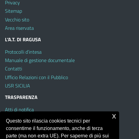
Privacy
Sitemap
Vecchio sito
Area riservata
L’A.T. DI RAGUSA
Protocolli d’intesa
Manuale di gestione documentale
Contatti
Ufficio Relazioni con il Pubblico
USR SICILIA
TRASPARENZA
Atti di notifica
x
Albo on line
Questo sito rilascia cookies tecnici per
Amministrazione Trasparente
consentirne il funzionamento, anche di terza
Obiettivi di Accessibilità
parte (ma non extra UE). Per saperne di più sui