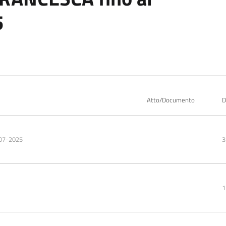
5
Atto/Documento
D
-07-2025
3
1