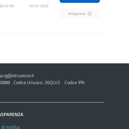
60.45 KB
18-07-2025
Anteprima
sp.rg@istruzione.it
0888 Codice Univoco: 26QLV3 Codice IPA:
ASPARENZA
 di notifica