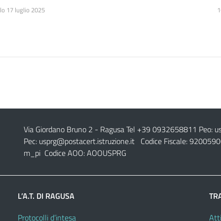
lo 17 luglio 2025
1
Via Giordano Bruno 2
- Ragusa Tel +39 0932658811 Peo:
u
Pec:
usprg@postacert.istruzione.it
Codice Fiscale: 9200590
m_pi Codice AOO: AOOUSPRG
L’A.T. DI RAGUSA
TR
Protocolli d’intesa
Atti