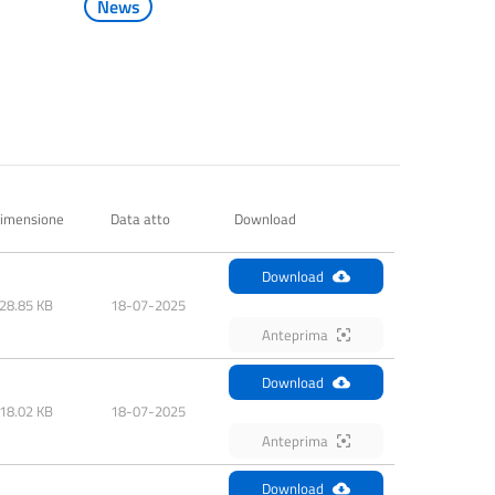
News
imensione
Data atto
Download
Download
28.85 KB
18-07-2025
Anteprima
Download
18.02 KB
18-07-2025
Anteprima
Download