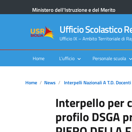
Ministero dell'Istruzione e del Merito
Ufficio Scolastico Re
Ufficio IX – Ambito Territoriale di R
Home
L’ufficio
Personale scuola
Home
News
Interpelli Nazionali A T.D. Docenti
Interpello per 
profilo DSGA p
PIERO DELLA F