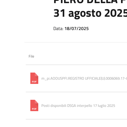
31 agosto 202
Data:
18/07/2025
File
m_pi.AOOUSPFI.REGISTRO UFFICIALE(U).0006069.17
Posti disponibili DSGA interpello 17 luglio 2025