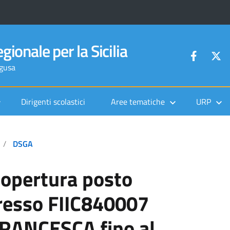
gionale per la Sicilia
agusa
Dirigenti scolastici
Aree tematiche
URP
DSGA
copertura posto
resso FIIC840007
RANCESCA fino al