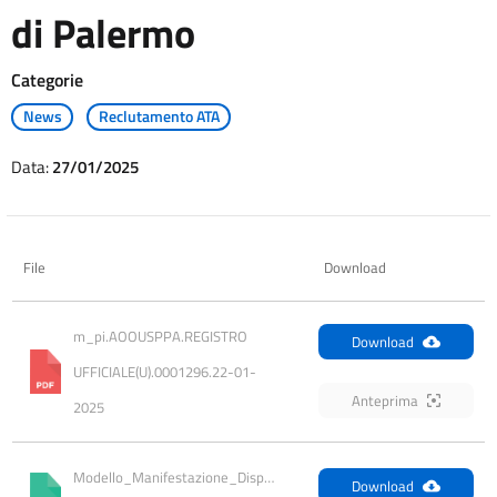
di Palermo
Categorie
News
Reclutamento ATA
Data:
27/01/2025
File
Download
m_pi.AOOUSPPA.REGISTRO 
Download
UFFICIALE(U).0001296.22-01-
Anteprima
2025
Modello_Manifestazione_Disponibilità_ 
Download