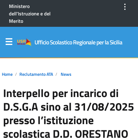
⋮
Ministero
dell'Istruzione e del
Merito
Ufficio Scolastico Regionale per la Sicilia
Home
Reclutamento ATA
News
Interpello per incarico di
D.S.G.A sino al 31/08/2025
presso l’istituzione
scolastica D.D. ORESTANO