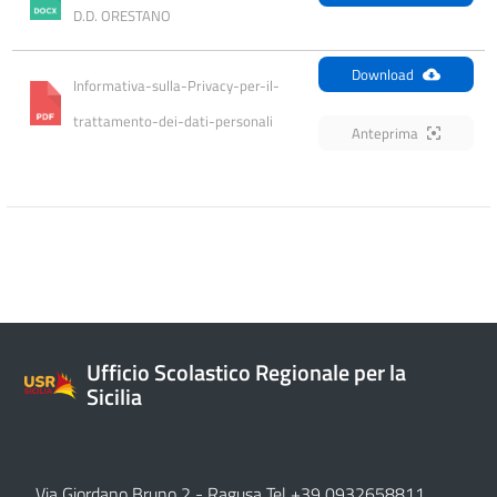
D.D. ORESTANO
Download
Informativa-sulla-Privacy-per-il-
trattamento-dei-dati-personali
Anteprima
Ufficio Scolastico Regionale per la
Sicilia
Via Giordano Bruno 2
- Ragusa Tel +39 0932658811