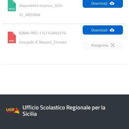
Download
disponibilità incarico_2024 
25_MESSINA
Download
62686-REG-1747143092375-
Interpello IC Mazzini_Firmato
Anteprima
Ufficio Scolastico Regionale per la
Sicilia