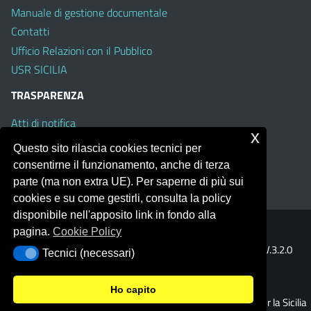
Manuale di gestione documentale
Contatti
Ufficio Relazioni con il Pubblico
USR SICILIA
TRASPARENZA
Atti di notifica
x
Albo on line
Questo sito rilascia cookies tecnici per
Amministrazione Trasparente
consentirne il funzionamento, anche di terza
Obiettivi di Accessibilità
parte (ma non extra UE). Per saperne di più sui
cookies e su come gestirli, consulta la policy
disponibile nell'apposito link in fondo alla
pagina.
Cookie Policy
Portale realizzato con la piattaforma
Argo Web 4.0
Template Italia configurato sul tema accessibile
EduTheme
V.3.2.0
Tecnici (necessari)
Tecnici (necessari)
(Mizar)
Ho capito
© 2026 Ufficio Scolastico Regionale per la Sicilia