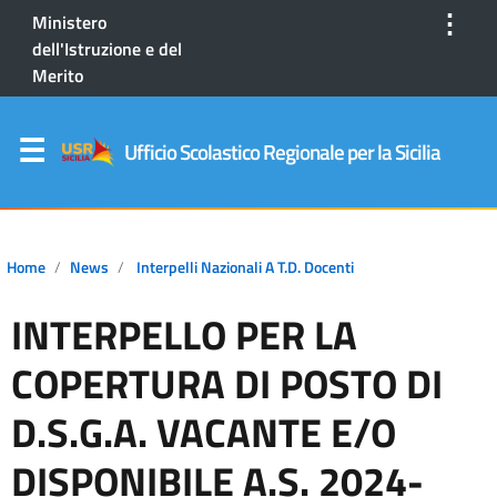
⋮
Ministero
dell'Istruzione e del
Merito
Ufficio Scolastico Regionale per la Sicilia
Home
News
Interpelli Nazionali A T.D. Docenti
INTERPELLO PER LA
COPERTURA DI POSTO DI
D.S.G.A. VACANTE E/O
DISPONIBILE A.S. 2024-