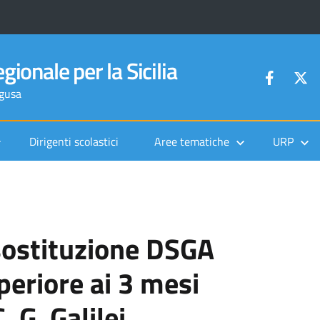
gionale per la Sicilia
agusa
Dirigenti scolastici
Aree tematiche
URP
 sostituzione DSGA
periore ai 3 mesi
. G. Galilei