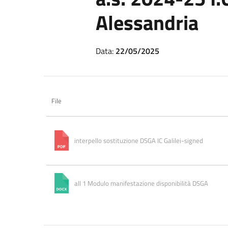
Alessandria
Data:
22/05/2025
File
interpello sostituzione DSGA IC Galilei-signed
all 1 Modulo manifestazione disponibilità DSGA