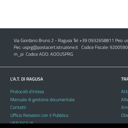
Via Giordano Bruno 2
- Ragusa Tel +39 0932658811 Peo:
u
Pec:
usprg@postacert.istruzione.it
Codice Fiscale: 9200590
m_pi Codice AOO: AOOUSPRG
L’A.T. DI RAGUSA
TR
Protocolli d’intesa
Atti
Manuale di gestione documentale
Alb
Contatti
Amm
Ufficio Relazioni con il Pubblico
Obie
USR SICILIA