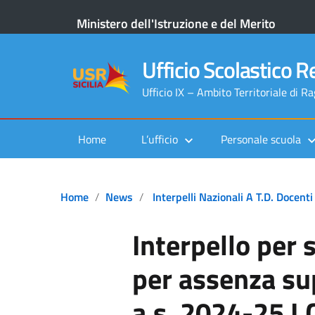
Ministero dell'Istruzione e del Merito
Ufficio Scolastico Re
Ufficio IX – Ambito Territoriale di R
Home
L’ufficio
Personale scuola
Home
News
Interpelli Nazionali A T.D. Docenti
Interpello per
per assenza su
a.s. 2024-25 I.C