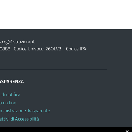
sp.rg@istruzione.it
0888 Codice Univoco: 26QLV3 Codice IPA:
ASPARENZA
 di notifica
o on line
inistrazione Trasparente
ttivi di Accessibilità
x