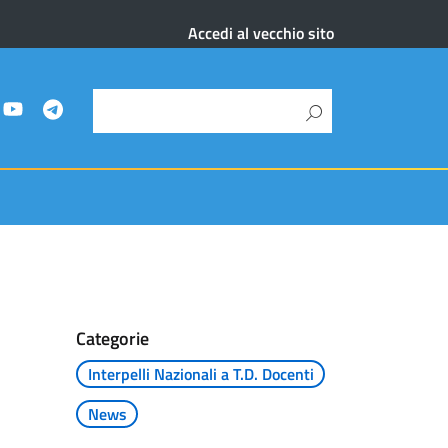
Accedi al vecchio sito
Categorie
Interpelli Nazionali a T.D. Docenti
News