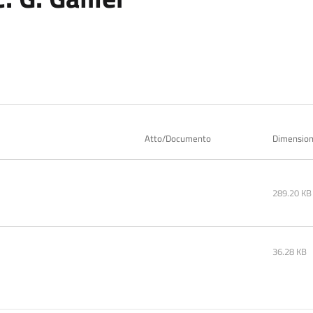
Atto/Documento
Dimensio
289.20 KB
36.28 KB