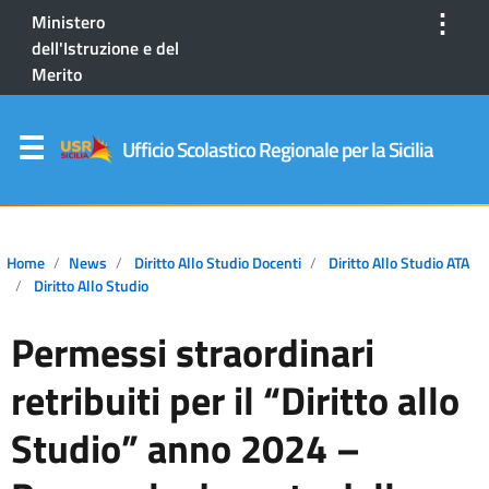
⋮
Ministero
dell'Istruzione e del
Merito
Ufficio Scolastico Regionale per la Sicilia
Home
News
Diritto Allo Studio Docenti
Diritto Allo Studio ATA
Diritto Allo Studio
Permessi straordinari
retribuiti per il “Diritto allo
Studio” anno 2024 –