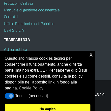
Protocolli d’intesa
Manuale di gestione documentale
Contatti
Ufficio Relazioni con il Pubblico
USR SICILIA
TRASPARENZA
Atti di notifica
x
Albo on line
Questo sito rilascia cookies tecnici per
Amministrazione Trasparente
consentirne il funzionamento, anche di terza
Obiettivi di Accessibilità
parte (ma non extra UE). Per saperne di più sui
cookies e su come gestirli, consulta la policy
disponibile nell'apposito link in fondo alla
pagina.
Cookie Policy
Portale realizzato con la piattaforma
Argo Web 4.0
Template Italia configurato sul tema accessibile
EduTheme
V.3.2.0
Tecnici (necessari)
Tecnici (necessari)
(Mizar)
Ho capito