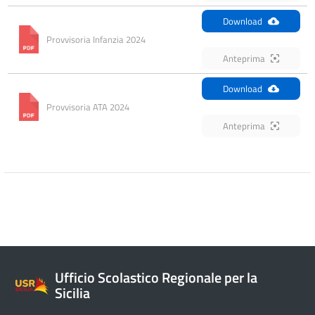
Download
Provvisoria Infanzia 2024
Anteprima
Download
Provvisoria ATA 2024
Anteprima
Ufficio Scolastico Regionale per la
Sicilia