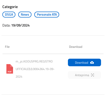
Categorie
DSGA
News
Personale ATA
Data:
19/09/2024
File
Download
m_pi.AOOUSPRG.REGISTRO 
Download
UFFICIALE(U).0004364.19-09-
Anteprima
2024