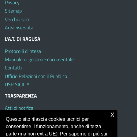
Privacy
Sitemap
Vecchio sito
Area riservata
L’A.T. DI RAGUSA
Protocolli d’intesa
Manuale di gestione documentale
Contatti
Ufficio Relazioni con il Pubblico
USR SICILIA
TRASPARENZA
Atti di notifica
x
Albo on line
Questo sito rilascia cookies tecnici per
Amministrazione Trasparente
consentirne il funzionamento, anche di terza
Obiettivi di Accessibilità
parte (ma non extra UE). Per saperne di più sui