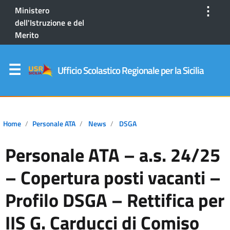
⋮
Ministero
dell'Istruzione e del
Merito
Ufficio Scolastico Regionale per la Sicilia
Home
Personale ATA
News
DSGA
Personale ATA – a.s. 24/25
– Copertura posti vacanti –
Profilo DSGA – Rettifica per
IIS G. Carducci di Comiso