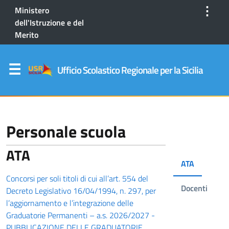
⋮
Ministero
dell'Istruzione e del
Merito
Ufficio Scolastico Regionale per la Sicilia
Personale scuola
ATA
ATA
Concorsi per soli titoli di cui all’art. 554 del
Docenti
Decreto Legislativo 16/04/1994, n. 297, per
l’aggiornamento e l’integrazione delle
Graduatorie Permanenti – a.s. 2026/2027 -
PUBBLICAZIONE DELLE GRADUATORIE