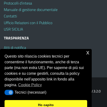
Protocolli d’intesa
Manuale di gestione documentale
Contatti
Ufficio Relazioni con il Pubblico
USR SICILIA
TRASPARENZA
Atti di notifica
x
Albo on line
Questo sito rilascia cookies tecnici per
Amministrazione Trasparente
consentirne il funzionamento, anche di terza
Obiettivi di Accessibilità
parte (ma non extra UE). Per saperne di più sui
cookies e su come gestirli, consulta la policy
disponibile nell'apposito link in fondo alla
pagina.
Cookie Policy
Portale realizzato con la piattaforma
Argo Web 4.0
Template Italia configurato sul tema accessibile
EduTheme
V.3.2.0
Tecnici (necessari)
Tecnici (necessari)
(Mizar)
Ho capito