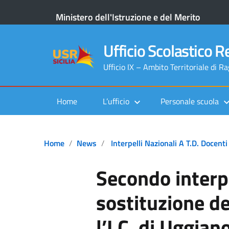
Ministero dell'Istruzione e del Merito
Ufficio Scolastico Re
Ufficio IX – Ambito Territoriale di R
Home
L’ufficio
Personale scuola
Home
News
Interpelli Nazionali A T.D. Docenti
Secondo interpe
sostituzione d
l’I.C. di Uggian