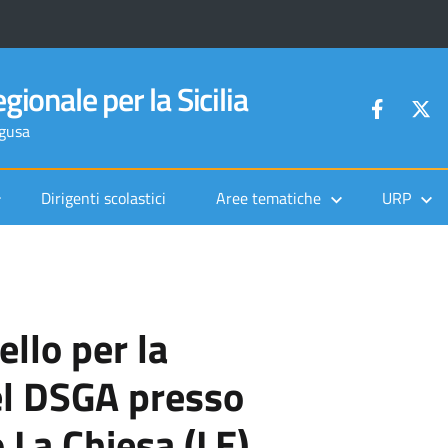
gionale per la Sicilia
agusa
Dirigenti scolastici
Aree tematiche
URP
llo per la
el DSGA presso
o La Chiesa (LE)