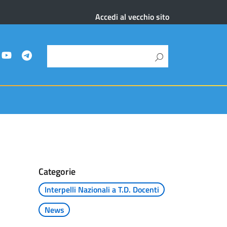
Accedi al vecchio sito
Categorie
Interpelli Nazionali a T.D. Docenti
News