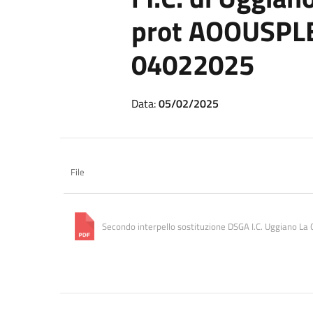
prot AOOUSPL
04022025
Data:
05/02/2025
File
Secondo interpello sostituzione DSGA I.C. Uggiano 