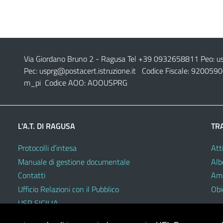
Via Giordano Bruno 2
- Ragusa Tel +39 0932658811 Peo:
u
Pec:
usprg@postacert.istruzione.it
Codice Fiscale: 9200590
m_pi Codice AOO: AOOUSPRG
L’A.T. DI RAGUSA
TR
Protocolli d’intesa
Atti
Manuale di gestione documentale
Alb
Contatti
Amm
Ufficio Relazioni con il Pubblico
Obie
USR SICILIA