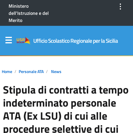
⋮
Ministero
dell'Istruzione e del
Merito
Ufficio Scolastico Regionale per la Sicilia
Home
Personale ATA
News
Stipula di contratti a tempo
indeterminato personale
ATA (Ex LSU) di cui alle
procedure selettive di cui