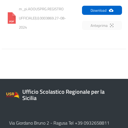
m_pi.AOOUSPRG.REGISTRO 
Download
UFFICIALE(U).0003869.27-08-
Anteprima
2024
Ufficio Scolastico Regionale per la
Sicilia
Via Giordano Bruno 2
- Ragusa Tel +39 0932658811