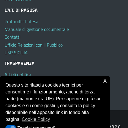
L’A.T. DI RAGUSA
Protocolli d’intesa
Manuale di gestione documentale
Contatti
Ufficio Relazioni con il Pubblico
USR SICILIA
TRASPARENZA
Atti di notifica
x
Albo on line
Questo sito rilascia cookies tecnici per
Amministrazione Trasparente
consentirne il funzionamento, anche di terza
Obiettivi di Accessibilità
parte (ma non extra UE). Per saperne di più sui
cookies e su come gestirli, consulta la policy
disponibile nell'apposito link in fondo alla
pagina.
Cookie Policy
Portale realizzato con la piattaforma
Argo Web 4.0
Template Italia configurato sul tema accessibile
EduTheme
V.3.2.0