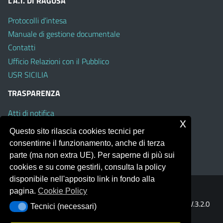
L’A.T. DI RAGUSA
Protocolli d’intesa
Manuale di gestione documentale
Contatti
Ufficio Relazioni con il Pubblico
USR SICILIA
TRASPARENZA
Atti di notifica
x
Albo on line
Questo sito rilascia cookies tecnici per
Amministrazione Trasparente
consentirne il funzionamento, anche di terza
Obiettivi di Accessibilità
parte (ma non extra UE). Per saperne di più sui
cookies e su come gestirli, consulta la policy
disponibile nell'apposito link in fondo alla
pagina.
Cookie Policy
Portale realizzato con la piattaforma
Argo Web 4.0
Template Italia configurato sul tema accessibile
EduTheme
V.3.2.0
Tecnici (necessari)
Tecnici (necessari)
(Mizar)