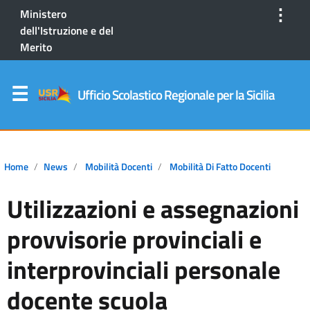
⋮
Ministero
dell'Istruzione e del
Merito
Ufficio Scolastico Regionale per la Sicilia
Home
News
Mobilità Docenti
Mobilità Di Fatto Docenti
Utilizzazioni e assegnazioni
provvisorie provinciali e
interprovinciali personale
docente scuola