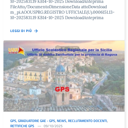
10-2025831.19 KB14-10-2025 DownloadAnteprima
FileAtto/DocumentoDimensioneData attoDownload
m_pi.AOOUSPRG.REGISTRO UFFICIALE(U).0006151.13-
10-2025831.19 KB14-10-2025 DownloadAnteprima
LEGGI DI PIÙ
GPS
,
GRADUATORIE GAE - GPS
,
NEWS
,
RECLUTAMENTO DOCENTI
,
RETTIFICHE GPS
09/10/2025