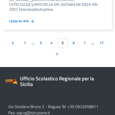
UFFICIALE(U).0005710.24-09-2025404.06 KB24-09-
2025 DownloadAnteprima
LEGGI DI PIÙ
1
…
3
4
5
6
7
…
17
Ufficio Scolastico Regionale per la
Sicilia
Via Giordano Bruno 2
- Ragusa Tel +39 0932658811
Peo:
usp.rg@istruzione.it