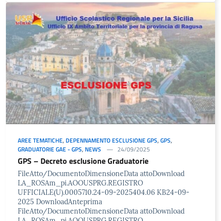
AREE TEMATICHE
,
DEPENNAMENTO ESCLUSIONE GPS
,
GPS
,
GRADUATORIE GAE - GPS
,
NEWS
24/09/2025
GPS – Decreto esclusione Graduatorie
FileAtto/DocumentoDimensioneData attoDownload
LA_ROSAm_pi.AOOUSPRG.REGISTRO
UFFICIALE(U).0005710.24-09-2025404.06 KB24-09-
2025 DownloadAnteprima
FileAtto/DocumentoDimensioneData attoDownload
LA_ROSAm_pi.AOOUSPRG.REGISTRO