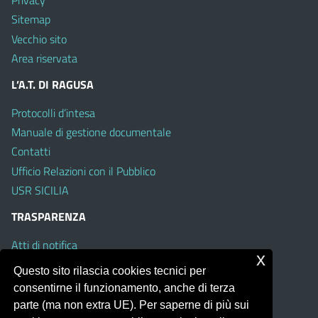
Privacy
Sitemap
Vecchio sito
Area riservata
L’A.T. DI RAGUSA
Protocolli d’intesa
Manuale di gestione documentale
Contatti
Ufficio Relazioni con il Pubblico
USR SICILIA
TRASPARENZA
Atti di notifica
x
Albo on line
Questo sito rilascia cookies tecnici per
Amministrazione Trasparente
consentirne il funzionamento, anche di terza
Obiettivi di Accessibilità
parte (ma non extra UE). Per saperne di più sui