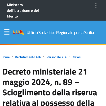
⋮
Ministero
dell'Istruzione e del
Merito
Ufficio Scolastico Regionale per la Sicilia
Home
Reclutamento ATA
Personale ATA
News
Decreto ministeriale 21
maggio 2024, n. 89 –
Scioglimento della riserva
relativa al possesso della