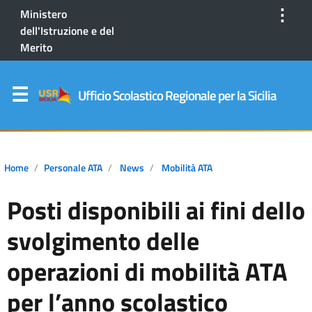
⋮
Ministero
dell'Istruzione e del
Merito
Ufficio Scolastico Regionale per la Sicilia
Home
Personale ATA
News
Mobilità ATA
Posti disponibili ai fini dello
svolgimento delle
operazioni di mobilità ATA
per l’anno scolastico