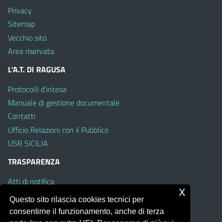
Privacy
Sitemap
Vecchio sito
Area riservata
L’A.T. DI RAGUSA
Protocolli d’intesa
Manuale di gestione documentale
Contatti
Ufficio Relazioni con il Pubblico
USR SICILIA
TRASPARENZA
Atti di notifica
x
Albo on line
Questo sito rilascia cookies tecnici per
Amministrazione Trasparente
consentirne il funzionamento, anche di terza
Obiettivi di Accessibilità