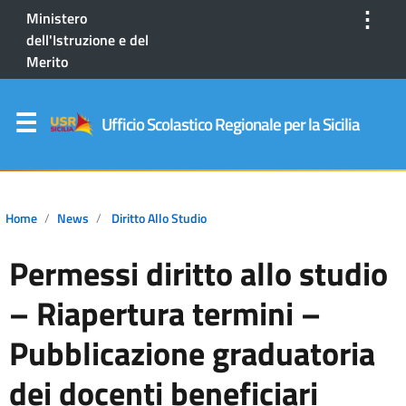
⋮
Ministero
dell'Istruzione e del
Merito
Ufficio Scolastico Regionale per la Sicilia
Home
News
Diritto Allo Studio
Permessi diritto allo studio
– Riapertura termini –
Pubblicazione graduatoria
dei docenti beneficiari