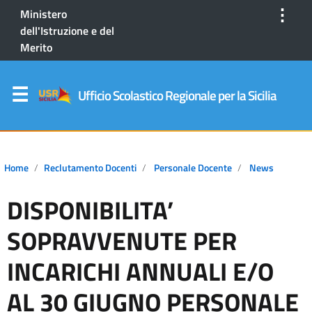
⋮
Ministero
dell'Istruzione e del
Merito
Ufficio Scolastico Regionale per la Sicilia
Home
Reclutamento Docenti
Personale Docente
News
DISPONIBILITA’
SOPRAVVENUTE PER
INCARICHI ANNUALI E/O
AL 30 GIUGNO PERSONALE