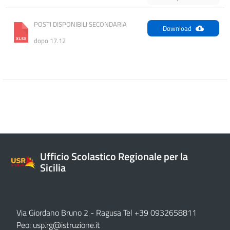
POSTI DISPONIBILI SECONDARIA 
Download
dopo 17.12
Ufficio Scolastico Regionale per la
Sicilia
Via Giordano Bruno 2
- Ragusa Tel +39 0932658811
Peo:
usp.rg@istruzione.it