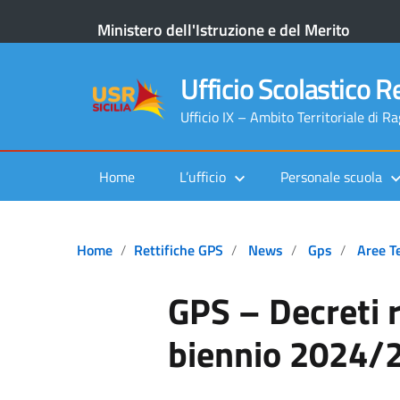
Ministero dell'Istruzione e del Merito
Ufficio Scolastico Re
Ufficio IX – Ambito Territoriale di R
Home
L’ufficio
Personale scuola
Home
Rettifiche GPS
News
Gps
Aree T
GPS – Decreti r
biennio 2024/