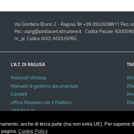
Via Giordano Bruno 2
- Ragusa Tel +39 0932658811 Peo:
u
Pec:
usprg@postacert.istruzione.it
Codice Fiscale: 9200590
m_pi Codice AOO: AOOUSPRG
L’A.T. DI RAGUSA
TR
Protocolli d’intesa
Atti
Manuale di gestione documentale
Alb
Contatti
Amm
Ufficio Relazioni con il Pubblico
Obie
USR SICILIA
ionamento, anche di terza parte (ma non extra UE). Per saperne di
a pagina.
Cookie Policy