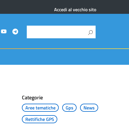
Accedi al vecchio sito
Categorie
Aree tematiche
Gps
News
Rettifiche GPS