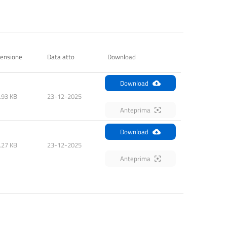
ensione
Data atto
Download
Download
.93 KB
23-12-2025
Anteprima
Download
.27 KB
23-12-2025
Anteprima