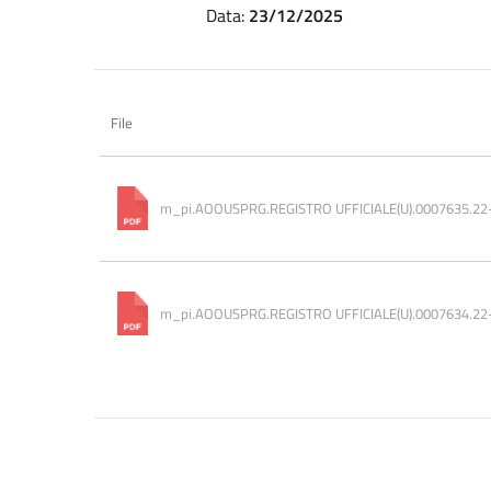
Data:
23/12/2025
File
m_pi.AOOUSPRG.REGISTRO UFFICIALE(U).0007635.22
m_pi.AOOUSPRG.REGISTRO UFFICIALE(U).0007634.22