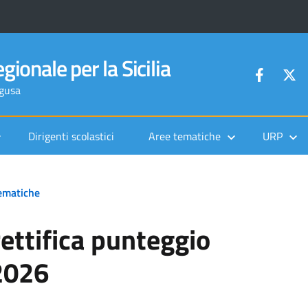
gionale per la Sicilia
agusa
Dirigenti scolastici
Aree tematiche
URP
ematiche
ettifica punteggio
2026