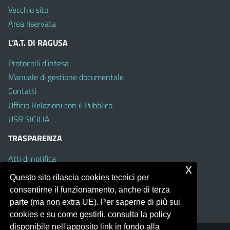
Vecchio sito
Area riservata
L’A.T. DI RAGUSA
Protocolli d’intesa
Manuale di gestione documentale
Contatti
Ufficio Relazioni con il Pubblico
USR SICILIA
TRASPARENZA
Atti di notifica
x
Albo on line
Questo sito rilascia cookies tecnici per
Amministrazione Trasparente
consentirne il funzionamento, anche di terza
Obiettivi di Accessibilità
parte (ma non extra UE). Per saperne di più sui
cookies e su come gestirli, consulta la policy
disponibile nell'apposito link in fondo alla