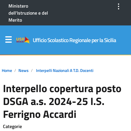
⋮
Ministero
dell'Istruzione e del
Merito
Ufficio Scolastico Regionale per la Sicilia
Home
News
Interpelli Nazionali A T.D. Docenti
Interpello copertura posto
DSGA a.s. 2024-25 I.S.
Ferrigno Accardi
Categorie