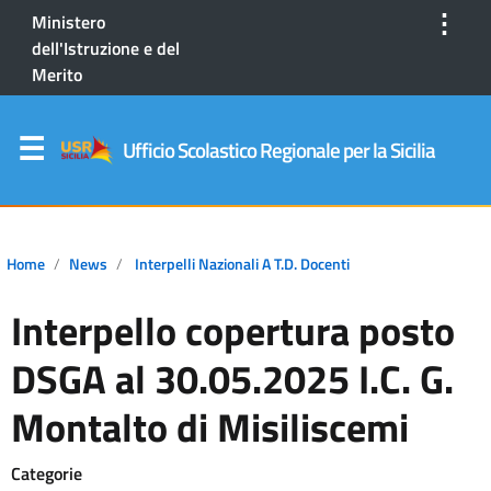
⋮
Ministero
dell'Istruzione e del
Merito
Ufficio Scolastico Regionale per la Sicilia
Home
News
Interpelli Nazionali A T.D. Docenti
Interpello copertura posto
DSGA al 30.05.2025 I.C. G.
Montalto di Misiliscemi
Categorie