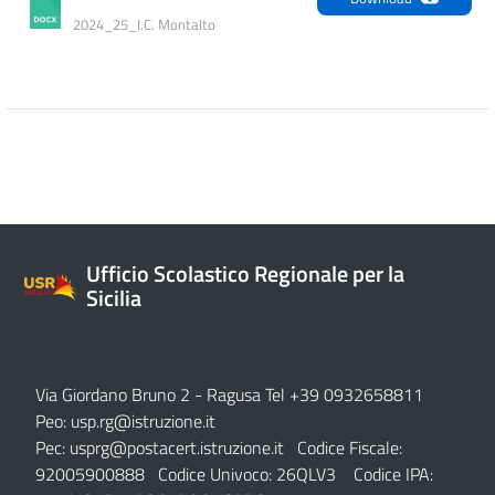
2024_25_I.C. Montalto
Ufficio Scolastico Regionale per la
Sicilia
Via Giordano Bruno 2
- Ragusa Tel +39 0932658811
Peo:
usp.rg@istruzione.it
Pec:
usprg@postacert.istruzione.it
Codice Fiscale:
92005900888 Codice Univoco: 26QLV3 Codice IPA: