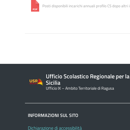
Posti disponibili incarichi annuali profilo CS dopo altri 
Ufficio Scolastico Regionale per la
Sicilia
Ufficio IX – Ambito Territoriale di Ragusa
INFORMAZIONI SUL SITO
Dichiarazione di accessibilità