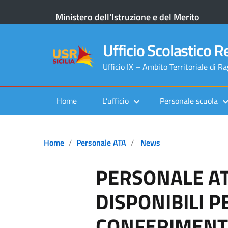
Ministero dell'Istruzione e del Merito
Ufficio Scolastico Re
Ufficio IX – Ambito Territoriale di R
Home
L’ufficio
Personale scuola
Home
Personale ATA
News
PERSONALE AT
DISPONIBILI PE
CONFERIMENT