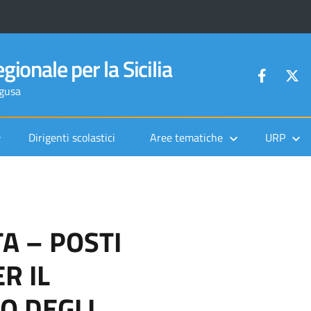
gionale per la Sicilia
agusa
Dirigenti scolastici
Aree tematiche
URP
A – POSTI
R IL
O DEGLI