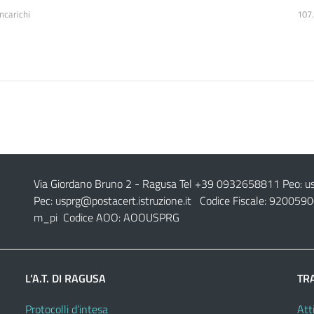
incarichi
107
Via Giordano Bruno 2
- Ragusa Tel +39 0932658811 Peo:
u
Pec:
usprg@postacert.istruzione.it
Codice Fiscale: 9200590
m_pi Codice AOO: AOOUSPRG
L’A.T. DI RAGUSA
TR
Protocolli d’intesa
Atti