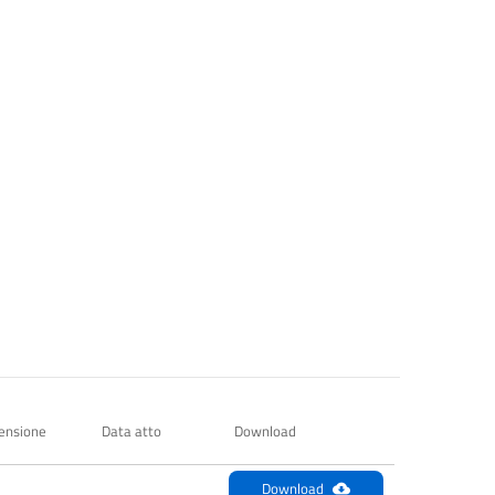
ensione
Data atto
Download
Download