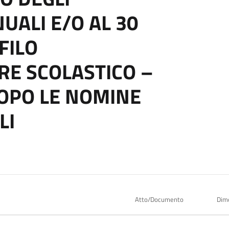
UALI E/O AL 30
FILO
E SCOLASTICO –
OPO LE NOMINE
LI
Atto/Documento
Dim