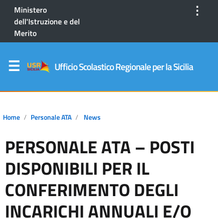
⋮
Ministero
dell'Istruzione e del
Merito
Ufficio Scolastico Regionale per la Sicilia
Home
Personale ATA
News
PERSONALE ATA – POSTI
DISPONIBILI PER IL
CONFERIMENTO DEGLI
INCARICHI ANNUALI E/O