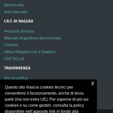
Vecchio sito
Area riservata
L’A.T. DI RAGUSA
Protocolli d’intesa
Manuale di gestione documentale
Contatti
Ufficio Relazioni con il Pubblico
USR SICILIA
TRASPARENZA
Atti di notifica
x
Albo on line
Questo sito rilascia cookies tecnici per
Amministrazione Trasparente
consentirne il funzionamento, anche di terza
Obiettivi di Accessibilità
parte (ma non extra UE). Per saperne di più sui
cookies e su come gestirli, consulta la policy
disponibile nell'apposito link in fondo alla