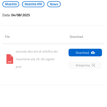
Mobilità
Mobilità ATA
News
Data:
04/08/2025
File
Download
secondo decreto di rettifica dei 
Download
movimenti ata 25-26-signed 
Anteprima
prot