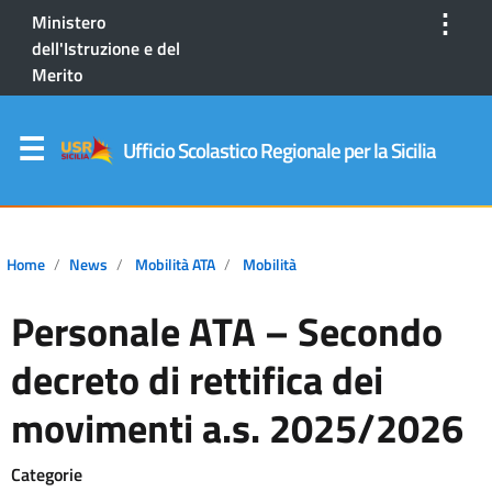
⋮
Ministero
dell'Istruzione e del
Merito
Ufficio Scolastico Regionale per la Sicilia
Home
News
Mobilità ATA
Mobilità
Personale ATA – Secondo
decreto di rettifica dei
movimenti a.s. 2025/2026
Categorie