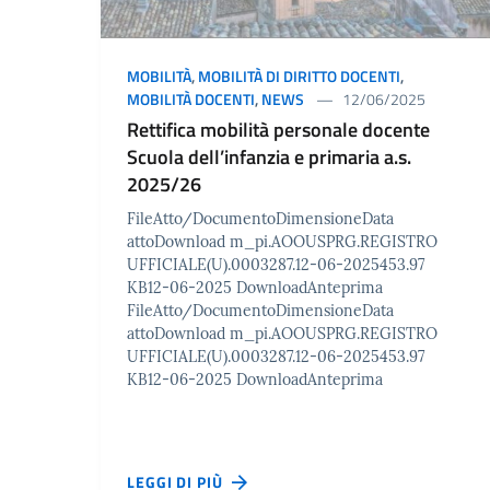
MOBILITÀ
,
MOBILITÀ DI DIRITTO DOCENTI
,
MOBILITÀ DOCENTI
,
NEWS
12/06/2025
Rettifica mobilità personale docente
Scuola dell’infanzia e primaria a.s.
2025/26
FileAtto/DocumentoDimensioneData
attoDownload m_pi.AOOUSPRG.REGISTRO
UFFICIALE(U).0003287.12-06-2025453.97
KB12-06-2025 DownloadAnteprima
FileAtto/DocumentoDimensioneData
attoDownload m_pi.AOOUSPRG.REGISTRO
UFFICIALE(U).0003287.12-06-2025453.97
KB12-06-2025 DownloadAnteprima
LEGGI DI PIÙ