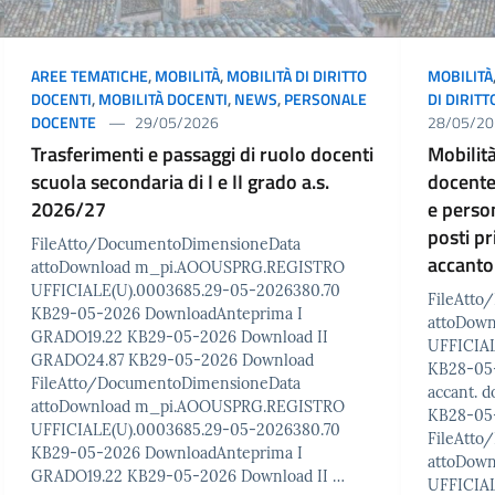
AREE TEMATICHE
,
MOBILITÀ
,
MOBILITÀ DI DIRITTO
MOBILITÀ
DOCENTI
,
MOBILITÀ DOCENTI
,
NEWS
,
PERSONALE
DI DIRIT
DOCENTE
29/05/2026
28/05/20
Trasferimenti e passaggi di ruolo docenti
Mobilit
scuola secondaria di I e II grado a.s.
docente 
2026/27
e perso
posti p
FileAtto/DocumentoDimensioneData
accant
attoDownload m_pi.AOOUSPRG.REGISTRO
UFFICIALE(U).0003685.29-05-2026380.70
FileAtt
KB29-05-2026 DownloadAnteprima I
attoDow
GRADO19.22 KB29-05-2026 Download II
UFFICIAL
GRADO24.87 KB29-05-2026 Download
KB28-05
FileAtto/DocumentoDimensioneData
accant. d
attoDownload m_pi.AOOUSPRG.REGISTRO
KB28-05
UFFICIALE(U).0003685.29-05-2026380.70
FileAtt
KB29-05-2026 DownloadAnteprima I
attoDow
GRADO19.22 KB29-05-2026 Download II …
UFFICIAL