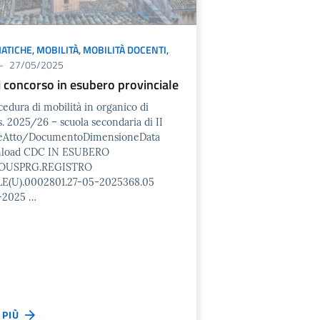
ATICHE
,
MOBILITÀ
,
MOBILITÀ DOCENTI
,
27/05/2025
i concorso in esubero provinciale
cedura di mobilità in organico di
. s. 2025/26 – scuola secondaria di II
leAtto/DocumentoDimensioneData
nload CDC IN ESUBERO
OUSPRG.REGISTRO
E(U).0002801.27-05-2025368.05
-2025 …
I PIÙ