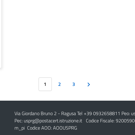
1
2
3
Via Giordano Bruno 2
- Ragusa Tel +39 0932658811 Peo:
u
Pec:
usprg@postacert.istruzione.it
Codice Fiscale: 9200590
m_pi Codice AOO: AOOUSPRG