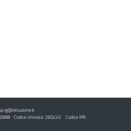
sp.rg@istruzione.it
0888 Codice Univoco: 26QLV3 Codice IPA: