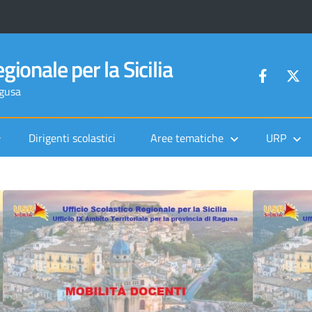
gionale per la Sicilia
agusa
Dirigenti scolastici
Aree tematiche
URP