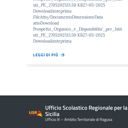
uti_PE_2705202513.50 KB27-05-2025
DownloadAnteprima
FileAtto/DocumentoDimensioneData
attoDownload
Prospetto_Organico_e_Disponibilita'_per_Istit
uti_PE_2705202513.50 KB27-05-2025
DownloadAnteprima
LEGGI DI PIÙ
Ufficio Scolastico Regionale per la
Sicilia
Ufficio IX – Ambito Territoriale di Ragusa