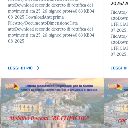
2025/2
attoDownload secondo decreto di rettifica dei
movimenti ata 25-26-signed prot440.63 KB04-
FileAtt
08-2025 DownloadAnteprima
attoDow
FileAtto/DocumentoDimensioneData
UFFICIAL
attoDownload secondo decreto di rettifica dei
07-2025
movimenti ata 25-26-signed prot440.63 KB04-
FileAtt
08-2025 …
attoDow
UFFICIAL
07-2025
LEGGI DI PIÙ
LEGGI D