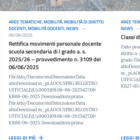
AREE TEMATICHE
,
MOBILITÀ
,
MOBILITÀ DI DIRITTO
AREE TEM
DOCENTI
,
MOBILITÀ DOCENTI
,
NEWS
NEWS
06/06/2025
Classi d
Rettifica movimenti personale docente
Esito pro
scuola secondaria di I grado a. s.
diritto a
2025/26 – provvedimento n. 3109 del
grado Fi
06/06/2025
attoDow
m_pi.AO
FileAtto/DocumentoDimensioneData
UFFICIAL
attoDownload m_pi.AOOUSPRG.REGISTRO
KB27-05
UFFICIALE(U).0003109.06-06-2025427.00
KB06-06-2025 DownloadAnteprima
FileAtto/DocumentoDimensioneData
attoDownload m_pi.AOOUSPRG.REGISTRO
UFFICIALE(U).0003109.06-06-2025427.00
KB06-06-2025 DownloadAnteprima
LEGGI DI PIÙ
LEGGI D