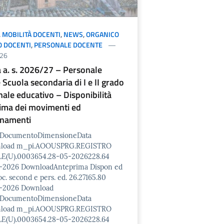
,
MOBILITÀ DOCENTI
,
NEWS
,
ORGANICO
TO DOCENTI
,
PERSONALE DOCENTE
26
à a. s. 2026/27 – Personale
Scuola secondaria di I e II grado
nale educativo – Disponibilità
rima dei movimenti ed
onamenti
o/DocumentoDimensioneData
nload m_pi.AOOUSPRG.REGISTRO
E(U).0003654.28-05-2026228.64
-2026 DownloadAnteprima Dispon ed
oc. second e pers. ed. 26.27165.80
-2026 Download
o/DocumentoDimensioneData
nload m_pi.AOOUSPRG.REGISTRO
E(U).0003654.28-05-2026228.64