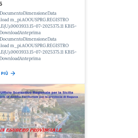
6
o/DocumentoDimensioneData
nload m_pi.AOOUSPRG.REGISTRO
E(U).0003933.15-07-2025375.11 KB15-
 DownloadAnteprima
o/DocumentoDimensioneData
nload m_pi.AOOUSPRG.REGISTRO
E(U).0003933.15-07-2025375.11 KB15-
 DownloadAnteprima
I PIÙ